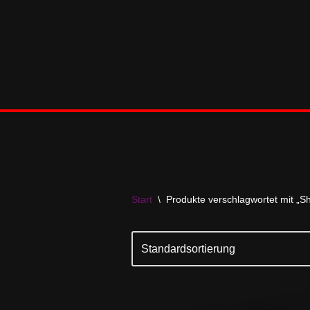
Zum
Inhalt
springen
Start
\
Produkte verschlagwortet mit „Shi